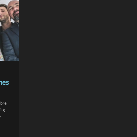
mes
obre
Big
e