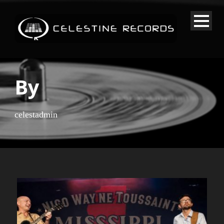
By
celestadmin