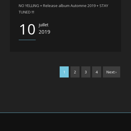
NO YELLING + Release album Automne 2019 + STAY
TUNED !!!
10
juillet
2019
1
2
3
4
Next ›